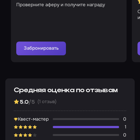
Проверните аферу и получите награду
О
Забронировать
Средняя оценка по отзывам
(1 отзыв)
5.0
/5
Квест-мастер
0
1
0