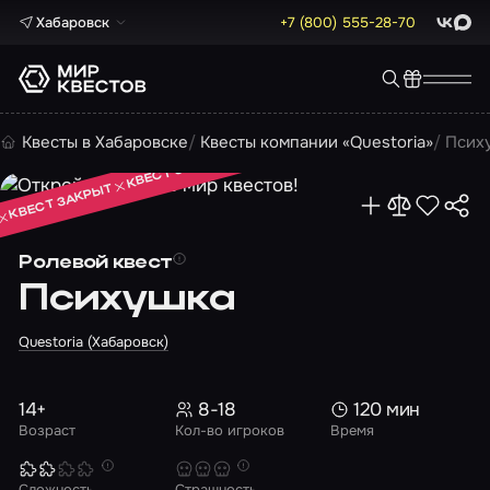
Хабаровск
+7 (800) 555-28-70
ВКонта
Max
КВЕСТ ЗАКРЫТ
Квесты в Хабаровске
Квесты компании «Questoria»
Псих
КВЕСТ ЗАКРЫТ
КВЕСТ ЗАКРЫТ
Ролевой квест
Психушка
Questoria (Хабаровск)
14+
8-18
120 мин
Возраст
Кол-во игроков
Время
Сложность
Страшность