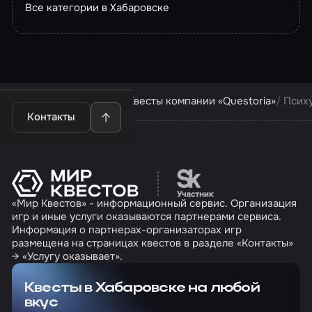
Все категории в Хабаровске
Квесты в Хабаровске
Квесты компании «Questoria»
Псих
Контакты
Перейти на сайт партн
«Мир Квестов» - информационный сервис. Организация
игр и иные услуги оказываются партнерами сервиса.
Информация о партнерах-организаторах игр
размещена на страницах квестов в разделе «Контакты»
→ «Услугу оказывает».
Квесты в Хабаровске на любой
вкус