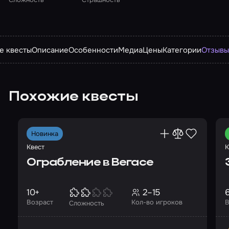
е квесты
Описание
Особенности
Медиа
Цены
Категории
Отзыв
Похожие квесты
Новинка
Квест
К
Ограбление в Вегасе
10+
2–15
Возраст
Кол-во игроков
В
Сложность