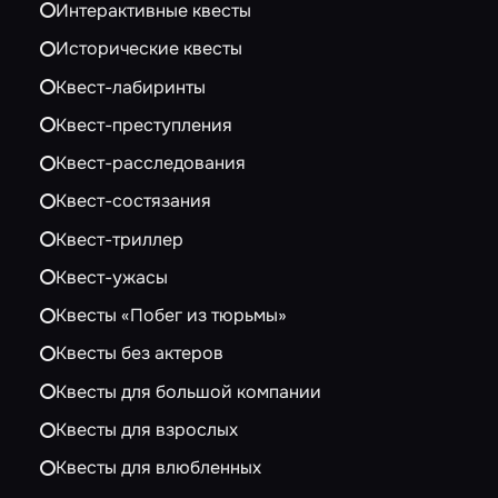
Интерактивные квесты
Исторические квесты
Квест-лабиринты
Квест-преступления
Квест-расследования
Квест-состязания
Квест-триллер
Квест-ужасы
Квесты «Побег из тюрьмы»
Квесты без актеров
Квесты для большой компании
Квесты для взрослых
Квесты для влюбленных