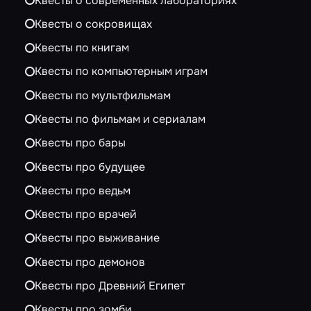
Квесты о современных лабораториях
Квесты о сокровищах
Квесты по книгам
Квесты по компьютерным играм
Квесты по мультфильмам
Квесты по фильмам и сериалам
Квесты про бары
Квесты про будущее
Квесты про ведьм
Квесты про врачей
Квесты про выживание
Квесты про демонов
Квесты про Древний Египет
Квесты про зомби