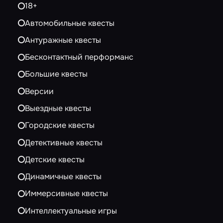
18+
Автомобильные квесты
Антуражные квесты
Бесконтактный перформанс
Большие квесты
Версии
Выездные квесты
Городские квесты
Детективные квесты
Детские квесты
Динамичные квесты
Иммерсивные квесты
Интеллектуальные игры