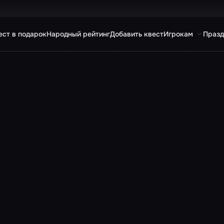
ест в подарок
Народный рейтинг
Добавить квест
Игрокам
Празд