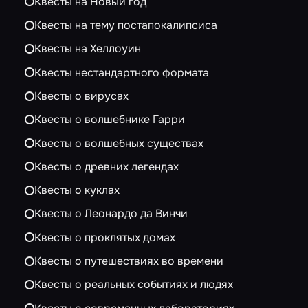
Квесты на Новый год
Квесты на тему постапокалипсиса
Квесты на Хеллоуин
Квесты нестандартного формата
Квесты о вирусах
Квесты о волшебнике Гарри
Квесты о волшебных существах
Квесты о древних легендах
Квесты о куклах
Квесты о Леонардо да Винчи
Квесты о проклятых домах
Квесты о путешествиях во времени
Квесты о реальных событиях и людях