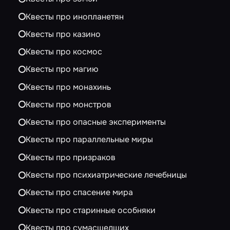
Квесты про инопланетян
Квесты про казино
Квесты про космос
Квесты про магию
Квесты про монахинь
Квесты про монстров
Квесты про опасные эксперименты
Квесты про параллельные миры
Квесты про призраков
Квесты про психиатрические лечебницы
Квесты про спасение мира
Квесты про старинные особняки
Квесты про сумасшедших